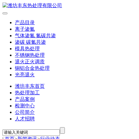
产品目录
离子渗氮
气体渗氮 氮碳共渗
渗碳 碳氮共渗
模具热处理
不锈钢热处理
退火正火调质
铜铝合金热处理
光亮退火
潍坊丰东首页
热处理加工
产品案例
检测中心
公司简介
人才招聘
|
首页
>
新闻资讯
>
行业动态