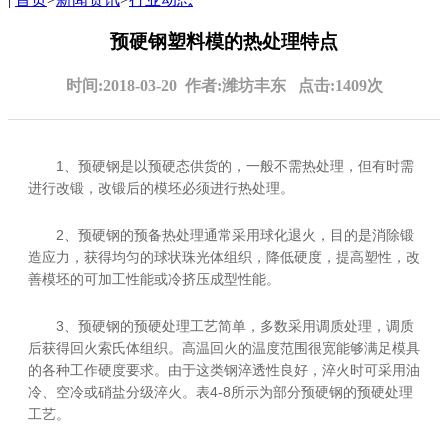
预硬钢塑料模的热处理特点
时间:2018-03-20 作者:潍坊丰东 点击:1409次
1、预硬钢是以预硬态供货的，一般不需热处理，但有时需
进行改锻，改锻后的模坯必须进行热处理。
2、预硬钢的预备热处理通常采用球化退火，目的是消除锻
造应力，获得均匀的球状珠光体组织，降低硬度，提高塑性，改
善模坯的可加工性能或冷挤压成型性能。
3、预硬钢的预硬处理工艺简单，多数采用调质处理，调质
后获得回火索氏体组织。高温回火的温度范围很宽能够满足模具
的各种工作硬度要求。由于这类钢淬透性良好，淬火时可采用油
冷、空冷或硝盐分级淬火。表4-8所示为部分预硬钢的预硬处理
工艺。