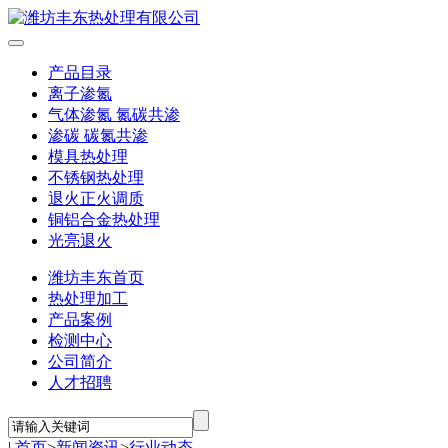
产品目录
离子渗氮
气体渗氮 氮碳共渗
渗碳 碳氮共渗
模具热处理
不锈钢热处理
退火正火调质
铜铝合金热处理
光亮退火
潍坊丰东首页
热处理加工
产品案例
检测中心
公司简介
人才招聘
|
首页
>
新闻资讯
>
行业动态