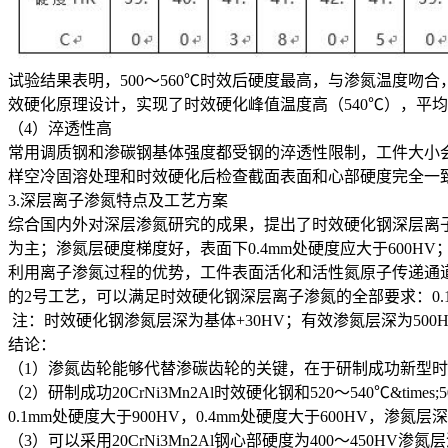
试验结果表明，500～560℃时效后硬度最高，与渗氮温度吻合，56
效硬化原理设计，实现了时效硬化峰值温度高（540℃），平均峰
（4）淬透性高
常用调质钢和渗碳钢基体强度都受钢的淬透性限制，工件大小会造成
样空冷固溶处理和时效硬化后检查截面表面和心部硬度完全一致
3.深层离子渗氮特点及工艺方案
综合国内外对深层渗氮研究的成果，提出了时效硬化钢深层离子渗氮工
为主；渗氮层硬度梯度好，表面下0.4mm处硬度应大于600HV；渗
利用离子渗氮过程的优势，工件表面活化和活性氮原子传递通道畅通
的2号工艺，可以满足时效硬化钢深层离子渗氮的全部要求：0.1mm处
注：时效硬化钢渗氮层深为基体+30HV；有效渗氮层深为500
结论：
（1）渗氮齿轮能够代替渗碳齿轮的关键，在于研制成功新型
（2）研制成功20CrNi3Mn2Al时效硬化钢和520～540℃
0.1mm处硬度大于900HV，0.4mm处硬度大于600HV，渗氮层
（3）可以采用20CrNi3Mn2Al钢心部硬度为400～450