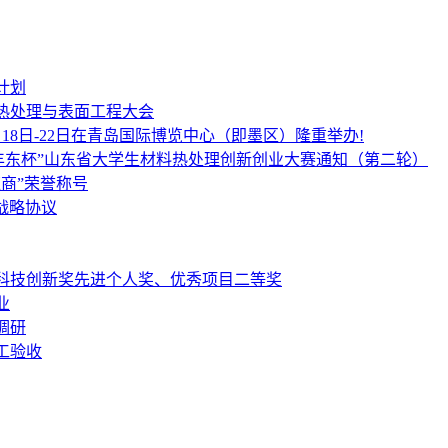
计划
热处理与表面工程大会
18日-22日在青岛国际博览中心（即墨区）隆重举办!
丰东杯”山东省大学生材料热处理创新创业大赛通知（第二轮）
商”荣誉称号
署战略协议
科技创新奖先进个人奖、优秀项目二等奖
业
调研
工验收