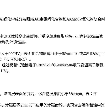
Al钢化学成分按照Ni3Al金属间化合物和AlCrMoV氮化物复合时
程中贝氏体转变比较缓慢，受冷却速度影响极小。直径200mm试
对称为淬透性高。
0HV；表面化合物层薄（小于5&mu;m）或单相?&lsquo;
（42～46HRC）。
验确定了520～540℃&times;50h氨气变温离子渗氮
1HV。
子渗氮。渗氮层表面硬度高，化合物层厚度小于5&mu;m，表面下
0mm以下，渗碳层深2mm以下应用的渗碳齿轮，实现省去渗碳和油中淬