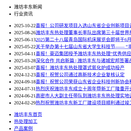
潍坊丰东新闻
行业资讯
2025-10-22
喜报！公司研发项目入选山东省企业创新项目
2025-08-26
潍坊丰东热处理董事长率队出席第三十届世界
2025-06-13
2025第二十八届青岛国际机床展览会即将于6月
2025-05-22
关于举办第十七届山东省大学生科技节—— “
2025-04-11
喜报！豪迈集团授予潍坊丰东热处理“优秀供应
2025-03-28
深化合作 共启新篇 | 潍坊丰东与诸城宏邦签
2025-03-07
喜报！潍坊丰东热处理罩式氮化炉成功投产
2024-12-23
喜报！祝贺公司通过高新技术企业复核认定
2024-09-18
喜报！祝贺公司荣获山东省企业科技创新协会
2024-07-31
热烈庆祝潍坊丰东成立十周年暨新工厂隆重开
2024-06-21
高密市人大副主任带队到潍坊丰东热处理实地
2024-02-29
热烈祝贺潍坊丰东新工厂建设项目顺利通过竣
潍坊丰东首页
热处理加工
产品案例