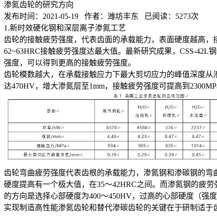
渗氮齿轮的研究方向
发布时间：2021-05-19 作者：潍坊丰东 已阅读：5273次
1.新时效硬化钢和深层离子渗氮工艺
齿轮的接触疲劳强度，代表齿面的承载能力，表面硬度越高，接触
62~63HRC接触疲劳强度达最大值。最新研究成果，CSS-42L
强度，可以得到更高的接触疲劳强度。
齿轮模数越大，在承载接触应力下最大剪切应力的峰值深度从渗层
达470HV，增大渗氮层至1mm，接触疲劳强度可提高到2300MP
齿轮弯曲疲劳强度代表齿根的承载能力，渗氮钢和渗碳钢的弯
硬度提高有一个极大值，在35～42HRC之间。而渗氮钢的疲
的方向是选择心部硬度为400～450HV，过高的心部硬度（
实现制造高性能渗氮齿轮和替代渗碳齿轮的关键在于研制适于