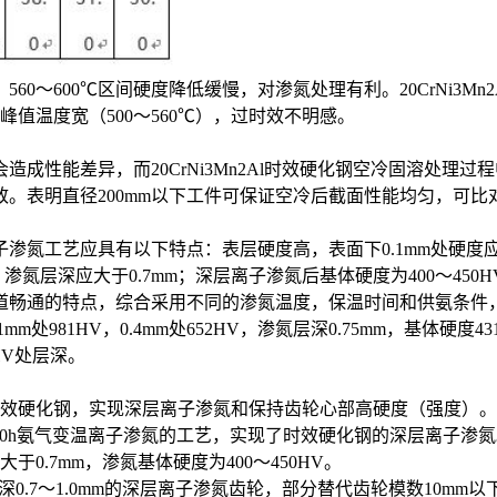
0～600℃区间硬度降低缓慢，对渗氮处理有利。20CrNi3Mn2
值温度宽（500～560℃），过时效不明感。
性能差异，而20CrNi3Mn2Al时效硬化钢空冷固溶处理过
。表明直径200mm以下工件可保证空冷后截面性能均匀，可比
艺应具有以下特点：表层硬度高，表面下0.1mm处硬度应大于90
氮层深应大于0.7mm；深层离子渗氮后基体硬度为400～450HV
的特点，综合采用不同的渗氮温度，保温时间和供氨条件，经过反复试
981HV，0.4mm处652HV，渗氮层深0.75mm，基体硬度43
HV处层深。
时效硬化钢，实现深层离子渗氮和保持齿轮心部高硬度（强度）。
&times;50h氨气变温离子渗氮的工艺，实现了时效硬化钢的深层离
深大于0.7mm，渗氮基体硬度为400～450HV。
HV渗氮层深0.7～1.0mm的深层离子渗氮齿轮，部分替代齿轮模数1