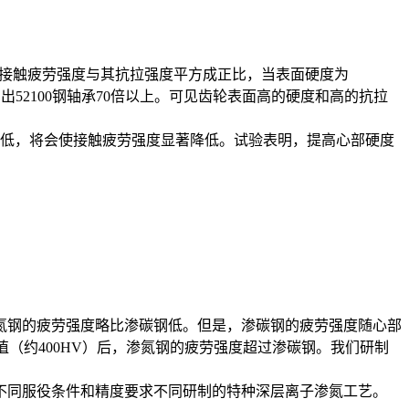
指出接触疲劳强度与其抗拉强度平方成正比，当表面硬度为
出52100钢轴承70倍以上。可见齿轮表面高的硬度和高的抗拉
度较低，将会使接触疲劳强度显著降低。试验表明，提高心部硬度
氮钢的疲劳强度略比渗碳钢低。但是，渗碳钢的疲劳强度随心部
值（约400HV）后，渗氮钢的疲劳强度超过渗碳钢。我们研制
不同服役条件和精度要求不同研制的特种深层离子渗氮工艺。