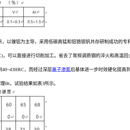
行创新，以镍铝为主导，采用低碳高锰和铝铬钼钒共存研制成功的专利钢种
～36HRC)，可以直接进行切削加工。省去了常规调质钢的淬火和高温回
0~43HRC，而经过深层
离子渗氮
后基体进一步时效硬化提高到4
别处理6h，试验结果如表3所示。