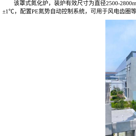
该罩式氮化炉，装炉有效尺寸为直径
2500-2
±1℃，配置PE氮势自动控制系统，可用于风电齿圈