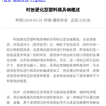
时效硬化型塑料模具钢概述
时间:2018-03-24 作者:潍坊丰东 点击:1502次
时效硬化型塑料模具钢的共同特点是含碳量低、合金度较
高，经高温淬
火（
固溶处理
）后
，钢处于软化状态，组织为单一
的过饱和固溶体。但是将此固溶体进行时效处理，即加热到某一
较低温度并保温一段时间后，固溶体中就会析出细小弥散的金属
化合物，从而造成钢的强化和硬化。并且，这一强化过程引起的
尺寸、形状变化极小。因此，采用此类钢制造塑料模具时，可在
固溶处理后进行模具的机械成形加工，然后通过时效处理，使模
具获得使用状态的强度和硬度，这就有效地保证了模具最终尺寸
和形状的精度。
此外，此类钢往往采用真空冶炼或电渣重熔，钢的纯净度
高，所以镜面抛光性能和光蚀性能良好。这一类钢还可以通过镀
铬、渗氮、离子束增强沉积等表面处理方法来提高耐磨性和耐蚀