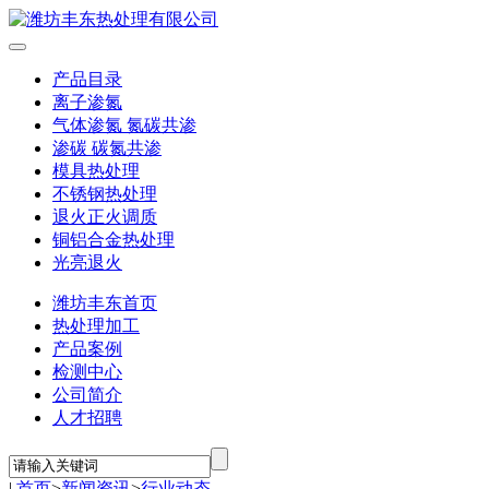
产品目录
离子渗氮
气体渗氮 氮碳共渗
渗碳 碳氮共渗
模具热处理
不锈钢热处理
退火正火调质
铜铝合金热处理
光亮退火
潍坊丰东首页
热处理加工
产品案例
检测中心
公司简介
人才招聘
|
首页
>
新闻资讯
>
行业动态