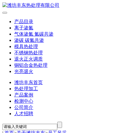
产品目录
离子渗氮
气体渗氮 氮碳共渗
渗碳 碳氮共渗
模具热处理
不锈钢热处理
退火正火调质
铜铝合金热处理
光亮退火
潍坊丰东首页
热处理加工
产品案例
检测中心
公司简介
人才招聘
|
首页
>
关于潍坊丰东
>
员工风采